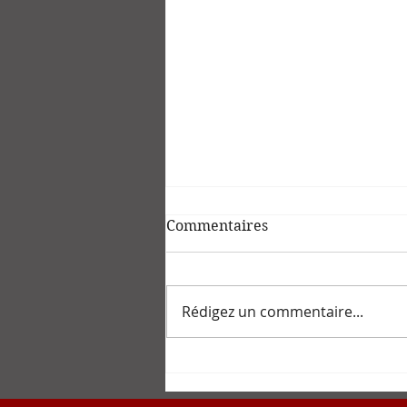
Commentaires
Rédigez un commentaire...
Ma contribution au débat
d'Agrobiosciences sur la
végétalisation des régimes