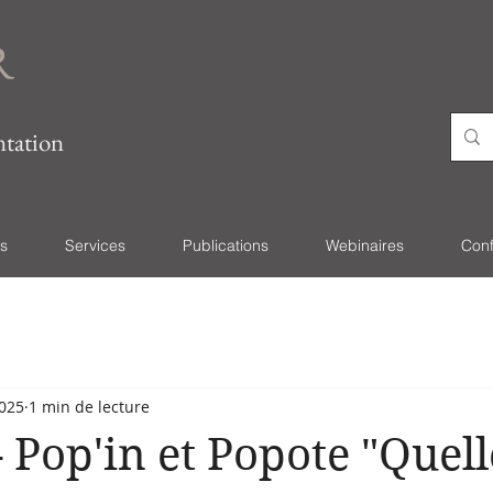
R
ntation
es
Services
Publications
Webinaires
Con
2025
1 min de lecture
- Pop'in et Popote "Quell