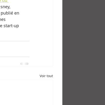
e du 
isney, 
 publié en 
nes 
e start-up 
Voir tout