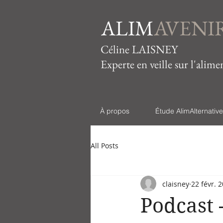
ALIM
AVENI
Céline LAISNEY
Experte en veille sur l'alime
À propos
Étude AlimAlternativ
All Posts
claisney
22 févr. 
Podcast 